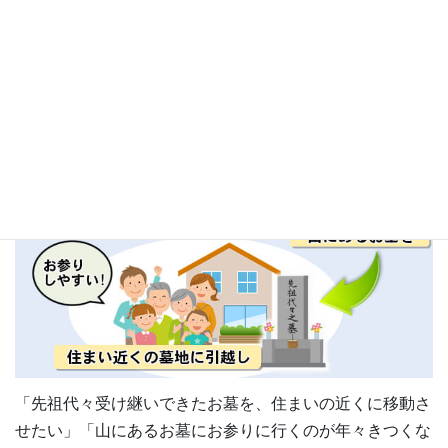
お墓の引っ越しは、
300,000円（税別）～
承っておりま
す。 また、
引越し先の現地の石材店と提携して、東日本
方面への解体輸送等も多数実績
がございます。詳細はお問
合せください。
「先祖代々受け継いできたお墓を、住まいの近くに移動さ
せたい」「山にあるお墓にお参りに行くのが年々きつくな